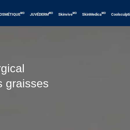
MD
MD
MD
MD
OSMÉTIQUE
JUVÉDERM
Skinvive
SkinMedica
Coolsculpt
gical
s graisses