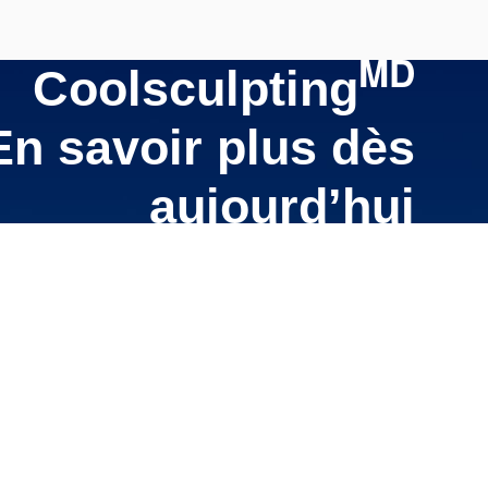
MD
Coolsculpting
En savoir plus dès
aujourd’hui
LUS