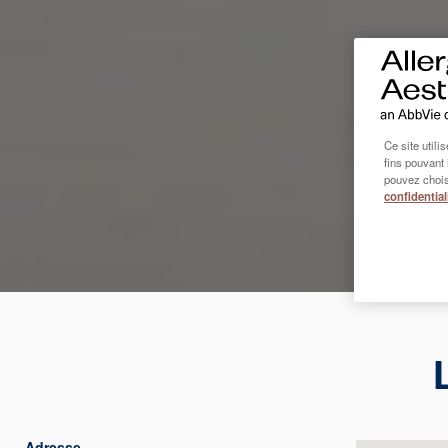
Ce site utili
fins pouvant 
pouvez chois
confidential
Adresse